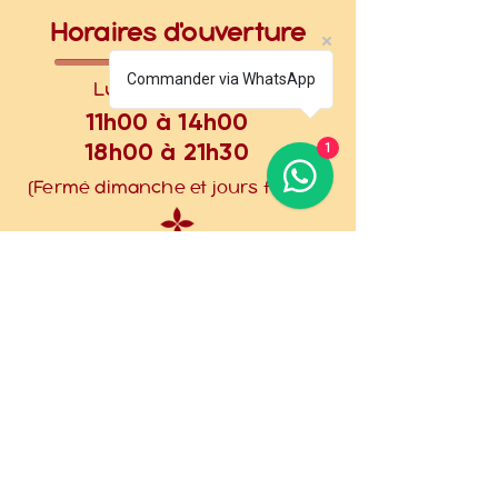
Horaires d'ouverture
Commander via WhatsApp
Lundi à Samedi
11h00 à 14h00
18h00 à 21h30
1
(Fermé dimanche et jours feriés)
Retrouve-nous sur ...
INSTAGRAM
FACEBOOK
GOOGLE MAPS
Contacte-nous !
nhatranghomeyvnfood@gmail.com