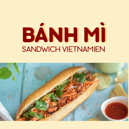
BÁNH MÌ
BÁNH MÌ
SANDWICH VIETNAMIEN