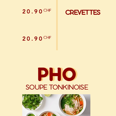
CHF
20.90
CREVETTES
CHF
20.90
PHO
PHO
SOUPE TONKINOISE