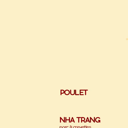
POULET
NHA TRANG
porc & crevettes