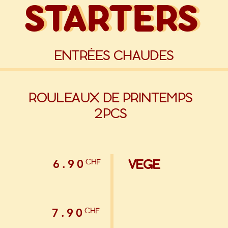
STARTERS
STARTERS
ENTRÉES CHAUDES
ROULEAUX DE PRINTEMPS
2
PCS
VEGE
CHF
6.90
CHF
7.90