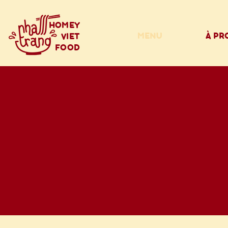
HOMEY
MENU
À PR
VIET
FOOD