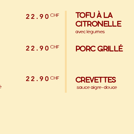
TOFU À LA
CHF
22.90
CITRONELLE
avec légumes
CHF
PORC GRILLÉ
22.90
22.90
CHF
CREVETTES
é
sauce aigre-douce