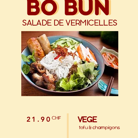
BÒ BÚN
BÒ BÚN
SALADE DE VERMICELLES
VEGE
CHF
21.90
tofu & champigons