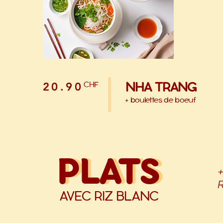
NHA TRANG
CHF
20.90
+ boulettes de boeuf
PLATS
PLATS
AVEC RIZ BLANC