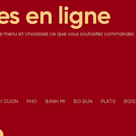
 en ligne
e menu et choisissez ce que vous souhaitez commander.
I CUON
PHO
BANH MI
BO BUN
PLATS
BOI
e