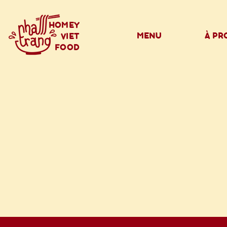
HOMEY
MENU
À PR
VIET
FOOD